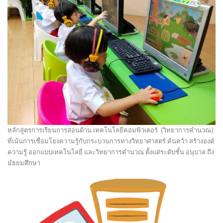
หลักสูตรการเรียนการสอนด้าน เทคโนโลยีคอมพิวเตอร์ (วิทยาการคำนวณ)
ที่เน้นการเชื่อมโยงความรู้กับกระบวนการทางวิทยาศาสตร์ ค้นคว้า สร้างองค์
ความรู้ ออกแบบเทคโนโลยี และวิทยาการคำนวณ
ตั้งแต่ระดับชั้น อนุบาล ถึง
มัธยมศึกษา