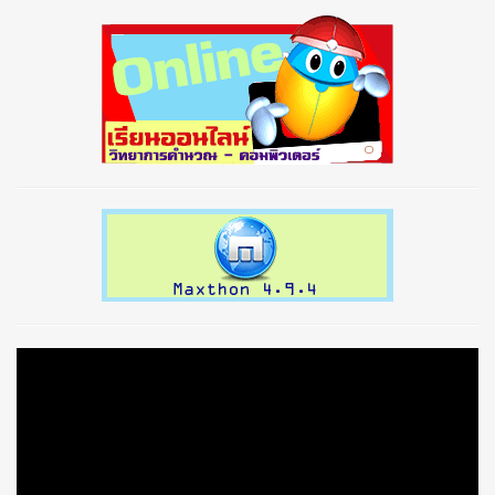
prev
next