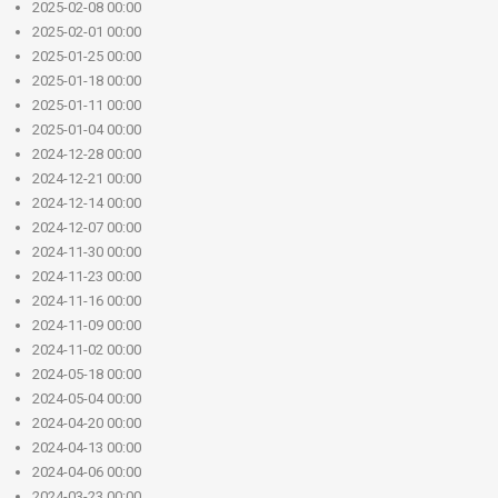
2025-02-08
00:00
2025-02-01
00:00
2025-01-25
00:00
2025-01-18
00:00
2025-01-11
00:00
2025-01-04
00:00
2024-12-28
00:00
2024-12-21
00:00
2024-12-14
00:00
2024-12-07
00:00
2024-11-30
00:00
2024-11-23
00:00
2024-11-16
00:00
2024-11-09
00:00
2024-11-02
00:00
2024-05-18
00:00
2024-05-04
00:00
2024-04-20
00:00
2024-04-13
00:00
2024-04-06
00:00
2024-03-23
00:00