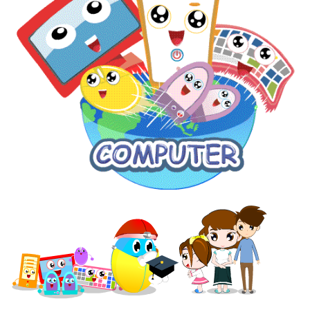
Previous
Previous
Next
Next
Year
Month
Year
Month