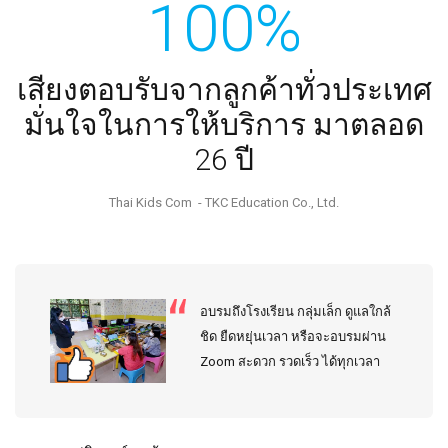
100%
เสียงตอบรับจากลูกค้าทั่วประเทศ
มั่นใจในการให้บริการ มาตลอด
26 ปี
Thai Kids Com - TKC Education Co., Ltd.
อบรมถึงโรงเรียน กลุ่มเล็ก ดูแลใกล้
ชิด ยืดหยุ่นเวลา หรือจะอบรมผ่าน
Zoom สะดวก รวดเร็ว ได้ทุกเวลา