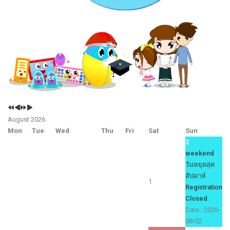
Previous
Previous
Next
Next
Year
Month
Year
Month
August 2026
Mon
Tue
Wed
Thu
Fri
Sat
Sun
2
weekend
วันหยุดสุด
สัปดาห์
1
Registration
Closed
Date :
2026-
08-02