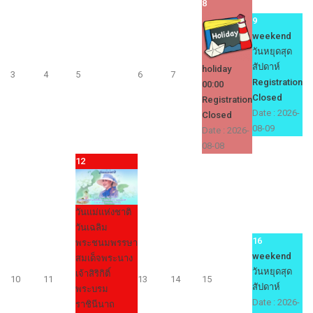
8
9
weekend
วันหยุดสุด
สัปดาห์
holiday
3
4
5
6
7
Registration
00:00
Closed
Registration
Date :
2026-
Closed
08-09
Date :
2026-
08-08
12
วันแม่แห่งชาติ
วันเฉลิม
16
พระชนมพรรษา
weekend
สมเด็จพระนาง
วันหยุดสุด
เจ้าสิริกิติ์
10
11
13
14
15
สัปดาห์
พระบรม
Date :
2026-
ราชินีนาถ