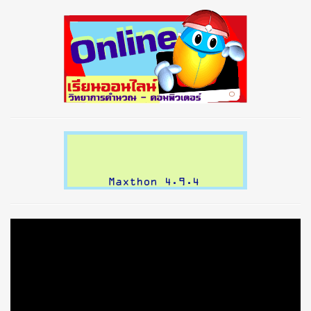
prev
next