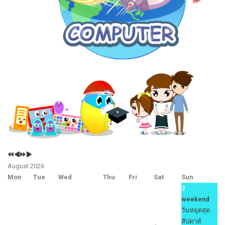
Previous
Previous
Next
Next
Year
Month
Year
Month
August 2026
Mon
Tue
Wed
Thu
Fri
Sat
Sun
2
weekend
วันหยุดสุด
สัปดาห์