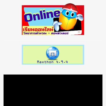
prev
next