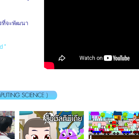
ที่จะพัฒนา
d "