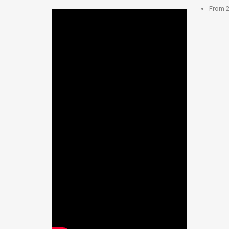
From
2