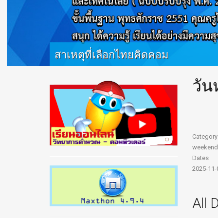
สาเหตุที่เลือกไทยคิดคอม
วัน
ไทยคิดคอม เป็นโรงเรียนที่พัฒนาหลักสูตรการเรียนการ
สอนทางด้านเทคโนโลยี คอมพิวเตอร์ วิทยาการคำนวณ
Robotic Graphic design เพื่อพัฒนาศักยภาพนักเรียนไทยสู่
สากล ปัจจุบัน หลักสูตรได้เป็นที่ยอมรับอย่าแพร่หลาย ไปทั่ว
ประเทศ มีหลักสูตรตั้งแต่ อนุบาล - ประถม - มัธยม
ไทยคิด
prev
next
คอมพร้อมแก้ปัญหาของครูสอนวิทยาการคำนวณ
Category
weekend
Dates
2025-11-
All 