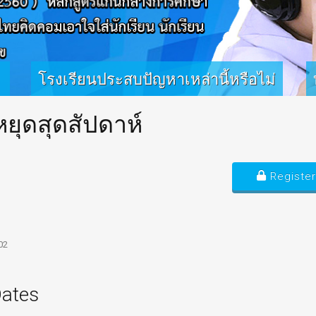
โรงเรียนประสบปัญหาเหล่านี้หรือไม่
หยุดสุดสัปดาห์
- ขาดงบประมาณ คนออกแบบ ห้องคอมพิวเตอร์
- ขาดหลักสูตร หนังสือ ที่ได้มาตรฐาน
- ขาดการบูรณาการกับกลุ่มสาระตางๆ
- ขาดโปรแกรมคอมพิวเตอร์ที่ดี
Register
- ขาดบุคลากรที่มีคุณภาพ
- ขาดผู้เชียวชาญที่ให้คำปรึกษา
- ขาดคนดูแลระบบคอมพิวเตอร์
02
Dates