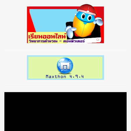
prev
next