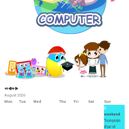
Previous
Previous
Next
Next
Year
Month
Year
Month
August 2026
Mon
Tue
Wed
Thu
Fri
Sat
Sun
2
weekend
วันหยุดสุด
สัปดาห์