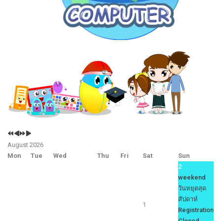
Previous
Previous
Next
Next
Year
Month
Year
Month
August 2026
Mon
Tue
Wed
Thu
Fri
Sat
Sun
2
weekend
วันหยุดสุด
สัปดาห์
1
Registration
Closed