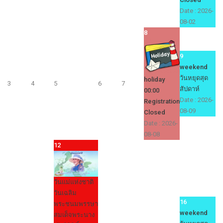
Date :
2026-
08-02
8
9
weekend
วันหยุดสุด
holiday
3
4
5
6
7
สัปดาห์
00:00
Date :
2026-
Registration
08-09
Closed
Date :
2026-
08-08
12
วันแม่แห่งชาติ
วันเฉลิม
16
พระชนมพรรษา
weekend
สมเด็จพระนาง