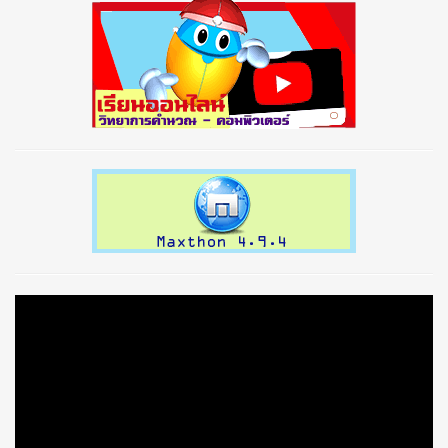
prev
next